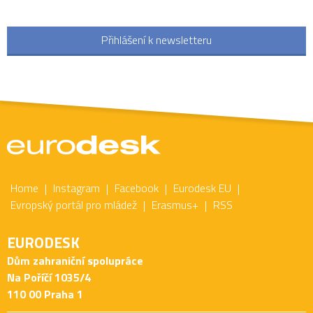
Přihlášení k newsletteru
Home
Instagram
Facebook
Eurodesk EU
Evropský portál pro mládež
Erasmus+
RSS
EURODESK
Dům zahraniční spolupráce
Na Poříčí 1035/4
110 00 Praha 1