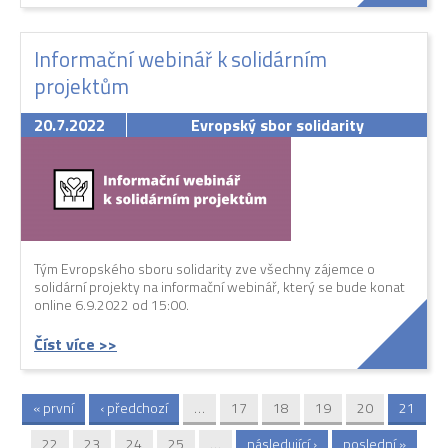
Informační webinář k solidárním
projektům
20.7.2022
Evropský sbor solidarity
Tým Evropského sboru solidarity zve všechny zájemce o
solidární projekty na informační webinář, který se bude konat
online 6.9.2022 od 15:00.
Číst více >>
« první
‹ předchozí
…
17
18
19
20
21
Stránky
22
23
24
25
…
následující ›
poslední »