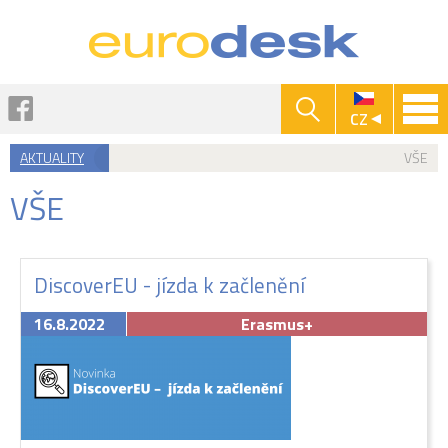
Jump to navigation
Facebook
CZ
AKTUALITY
VŠE
Jste
VŠE
zde
DiscoverEU - jízda k začlenění
16.8.2022
Erasmus+