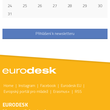
24
25
26
27
28
29
30
31
Přihlášení k newsletteru
Home
Instagram
Facebook
Eurodesk EU
Evropský portál pro mládež
Erasmus+
RSS
EURODESK