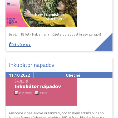
Je vám 18 let? Pak s námi můžete objevovat krásy Evropy!
Číst více >>
Inkubátor nápadov
11.10.2022
Obecné
Působíte v neziskové organizaci, občanském sdružení nebo
jako neformální skupina mladých lidí? Máte v hlavě nápad na