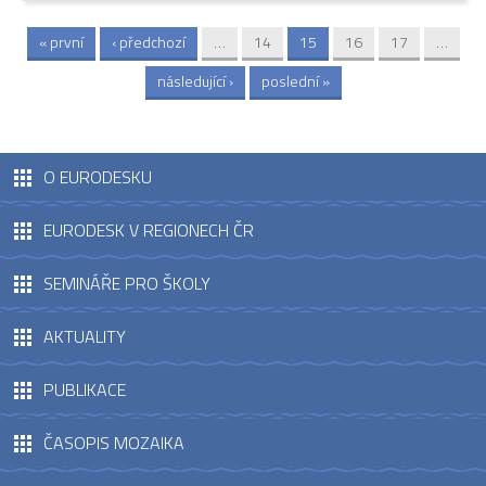
« první
‹ předchozí
…
14
15
16
17
…
Stránky
následující ›
poslední »
O EURODESKU
EURODESK V REGIONECH ČR
SEMINÁŘE PRO ŠKOLY
AKTUALITY
PUBLIKACE
ČASOPIS MOZAIKA