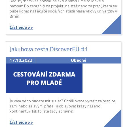
Rádi bychom vás pozvali na akci v rámci Time to Move s
názvem Do zahraničí na projekt, na stáž nebo za prací, která se
bude konat na Fakultě sociálních studií Masarykovy univerzity v
Brně!
Číst více >>
Jakubova cesta DiscoverEU #1
17.10.2022
Obecné
Je vám nebo budete mít 18 let? Chtěli byste vyrazit za hranice
sami nebo se svými přáteli a objevovat krásy našeho
kontinentu? Tak to jste tady správně!
Číst více >>