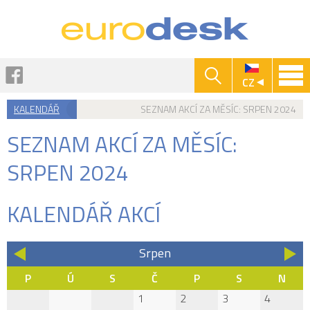
Jump to navigation
Facebook
CZ
KALENDÁŘ
SEZNAM AKCÍ ZA MĚSÍC: SRPEN 2024
Jste
SEZNAM AKCÍ ZA MĚSÍC:
zde
SRPEN 2024
KALENDÁŘ AKCÍ
Srpen
«
»
P
Ú
S
Č
P
S
N
1
2
3
4