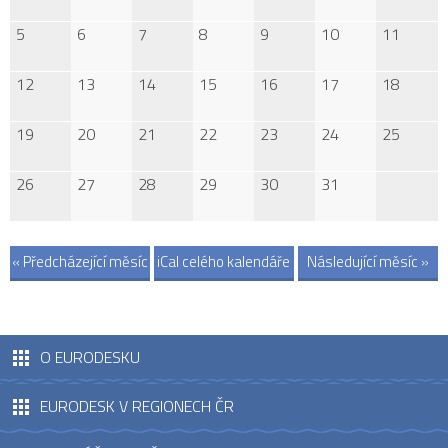
5
6
7
8
9
10
11
12
13
14
15
16
17
18
19
20
21
22
23
24
25
26
27
28
29
30
31
« Předcházející měsíc
iCal celého kalendáře
Následující měsíc »
O EURODESKU
EURODESK V REGIONECH ČR