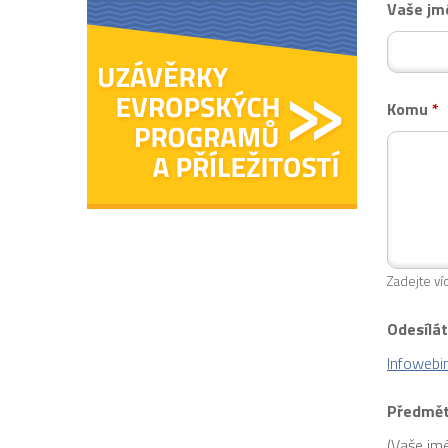
Vaše j
Komu
*
Zadejte ví
Odesílá
Infowebi
Předmět
(Vaše jm