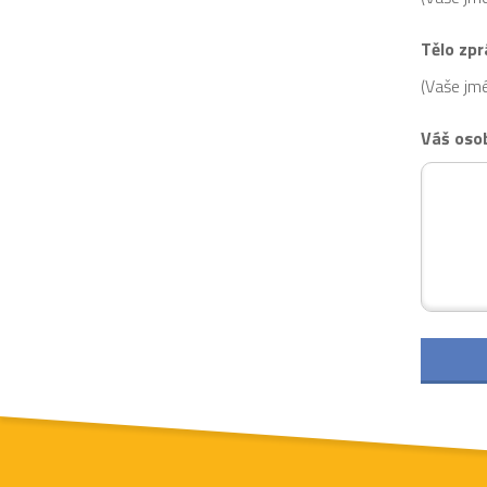
Tělo zpr
(Vaše jmé
Váš oso