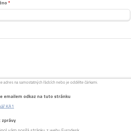
méno
*
ce adres na samostatných řádcích nebo je oddělte čárkami.
te emailem odkaz na tuto stránku
nář KA1
 zprávy
éno) vám posílá stránku z webu Eurodesk