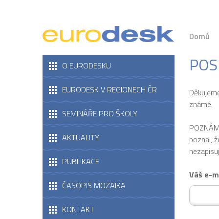
Domů
POS
O EURODESKU
EURODESK V REGIONECH ČR
Děkujeme
známé.
SEMINÁŘE PRO ŠKOLY
POZNÁMKA
AKTUALITY
poznal, 
nezapisuj
PUBLIKACE
Váš e-m
ČASOPIS MOZAIKA
KONTAKT