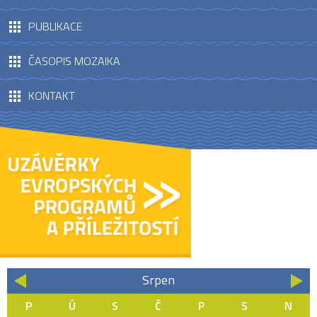
PUBLIKACE
ČASOPIS MOZAIKA
KONTAKT
Srpen
«
»
P
Ú
S
Č
P
S
N