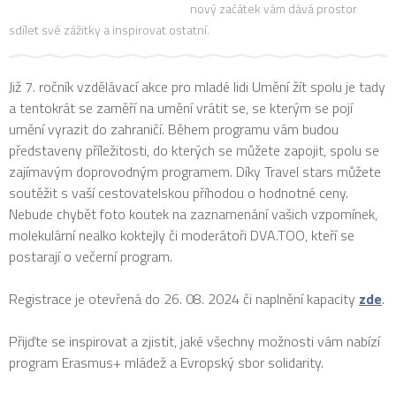
nový začátek vám dává prostor
sdílet své zážitky a inspirovat ostatní.
Již 7. ročník vzdělávací akce pro mladé lidi Umění žít spolu je tady
a tentokrát se zaměří na umění vrátit se, se kterým se pojí
umění vyrazit do zahraničí. Během programu vám budou
představeny příležitosti, do kterých se můžete zapojit, spolu se
zajímavým doprovodným programem. Díky Travel stars můžete
soutěžit s vaší cestovatelskou příhodou o hodnotné ceny.
Nebude chybět foto koutek na zaznamenání vašich vzpomínek,
molekulární nealko koktejly či moderátoři DVA.TOO, kteří se
postarají o večerní program.
Registrace je otevřená do 26. 08. 2024 či naplnění kapacity
zde
.
Přijďte se inspirovat a zjistit, jaké všechny možnosti vám nabízí
program Erasmus+ mládež a Evropský sbor solidarity.