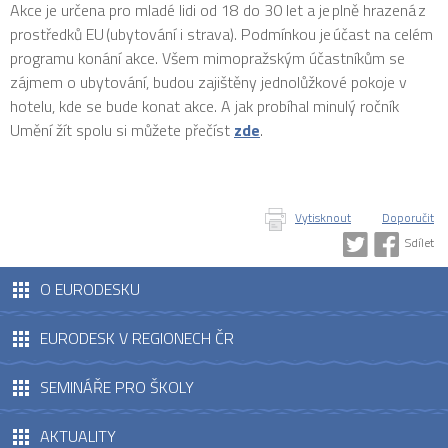
Akce je určena pro mladé lidi od 18 do 30 let a je plně hrazená z
prostředků EU (ubytování i strava). Podmínkou je účast na celém
programu konání akce. Všem mimopražským účastníkům se
zájmem o ubytování, budou zajištěny jednolůžkové pokoje v
hotelu, kde se bude konat akce. A jak probíhal minulý ročník
Umění žít spolu si můžete přečíst
zde
.
Vytisknout
Doporučit
Sdílet
O EURODESKU
EURODESK V REGIONECH ČR
SEMINÁŘE PRO ŠKOLY
AKTUALITY