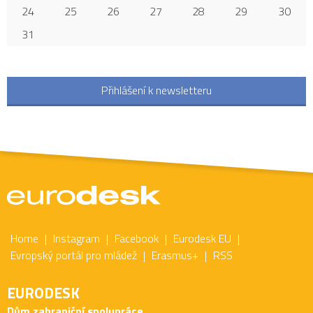
24
25
26
27
28
29
30
31
Přihlášení k newsletteru
Home
Instagram
Facebook
Eurodesk EU
Evropský portál pro mládež
Erasmus+
RSS
EURODESK
Dům zahraniční spolupráce