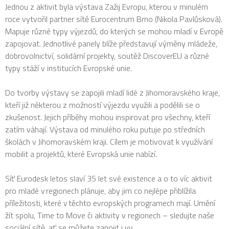
Jednou z aktivit byla výstava Zažij Evropu, kterou v minulém
roce vytvořil partner sítě Eurocentrum Brno (Nikola Pavlůsková).
Mapuje různé typy výjezdů, do kterých se mohou mladí v Evropě
zapojovat. Jednotlivé panely blíže představují výměny mládeže,
dobrovolnictví, solidární projekty, soutěž DiscoverEU a různé
typy stáží v institucích Evropské unie.
Do tvorby výstavy se zapojili mladí lidé z Jihomoravského kraje,
kteří již některou z možností výjezdu využili a podělili se o
zkušenost. Jejich příběhy mohou inspirovat pro všechny, kteří
zatím váhají. Výstava od minulého roku putuje po středních
školách v Jihomoravském kraji. Cílem je motivovat k využívání
mobilit a projektů, které Evropská unie nabízí.
Síť Eurodesk letos slaví 35 let své existence a o to víc aktivit
pro mladé v regionech plánuje, aby jim co nejlépe přiblížila
příležitosti, které v těchto evropských programech mají. Umění
žít spolu, Time to Move či aktivity v regionech – sledujte naše
sociální sítě, ať se můžete zapojit i vy.