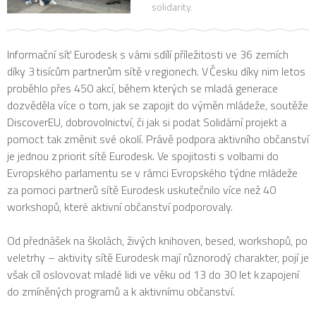
solidarity.
Informační síť Eurodesk s vámi sdílí příležitosti ve 36 zemích
díky 3 tisícům partnerům sítě v regionech. V Česku díky nim letos
proběhlo přes 450 akcí, během kterých se mladá generace
dozvěděla více o tom, jak se zapojit do výměn mládeže, soutěže
DiscoverEU, dobrovolnictví, či jak si podat Solidární projekt a
pomoct tak změnit své okolí. Právě podpora aktivního občanství
je jednou z priorit sítě Eurodesk. Ve spojitosti s volbami do
Evropského parlamentu se v rámci Evropského týdne mládeže
za pomoci partnerů sítě Eurodesk uskutečnilo více než 40
workshopů, které aktivní občanství podporovaly.
Od přednášek na školách, živých knihoven, besed, workshopů, po
veletrhy – aktivity sítě Eurodesk mají různorodý charakter, pojí je
však cíl oslovovat mladé lidi ve věku od 13 do 30 let k zapojení
do zmíněných programů a k aktivnímu občanství.