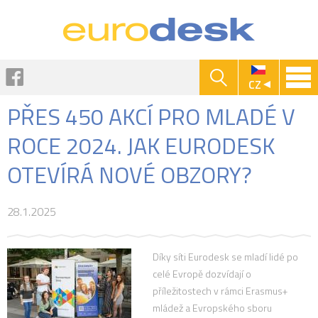
Jump to navigation
Facebook
CZ
PŘES 450 AKCÍ PRO MLADÉ V
ROCE 2024. JAK EURODESK
OTEVÍRÁ NOVÉ OBZORY?
28.1.2025
Díky síti Eurodesk se mladí lidé po
celé Evropě dozvídají o
příležitostech v rámci Erasmus+
mládež a Evropského sboru