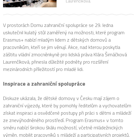
Laurenčíková.
V prostorách Domu zahraniční spolupráce se 29. ledna
uskutečnil kulatý stůl zaměřený na možnosti, které program
Erasmus+ nabízí mladým lidem z dětských domovů a
pracovníkům, kteří se jim věnují. Akce, nad kterou poskytla
záštitu vládní zmocněnkyně pro lidská práva Klára Šimáčková
Laurenčíková, přinesla důležité podněty pro rozšíření
mezinárodních příležitostí pro mladé lidi.
Inspirace a zahraniční spolupráce
Diskuze ukázala, že dětské domovy v Česku mají zájem o
zahraniční výjezdy, které by pomohly ředitelům a vychovatelům
získat inspiraci a osvědčené postupy při práci s dětmi a mládeží
ze znevýhodněného prostředí. Program Erasmus+ v tomto
směru nabízí širokou škálu možností, včetně mládežnických
výměn, mobilit pracovníků s mládeží a participativních projektů.