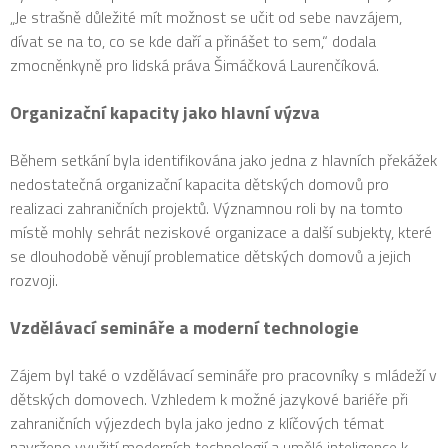
„Je strašně důležité mít možnost se učit od sebe navzájem,
dívat se na to, co se kde daří a přinášet to sem,“ dodala
zmocněnkyně pro lidská práva Šimáčková Laurenčíková.
Organizační kapacity jako hlavní výzva
Během setkání byla identifikována jako jedna z hlavních překážek
nedostatečná organizační kapacita dětských domovů pro
realizaci zahraničních projektů. Významnou roli by na tomto
místě mohly sehrát neziskové organizace a další subjekty, které
se dlouhodobě věnují problematice dětských domovů a jejich
rozvoji.
Vzdělávací semináře a moderní technologie
Zájem byl také o vzdělávací semináře pro pracovníky s mládeží v
dětských domovech. Vzhledem k možné jazykové bariéře při
zahraničních výjezdech byla jako jedno z klíčových témat
navrženo využití moderních technologií a umělé inteligence k