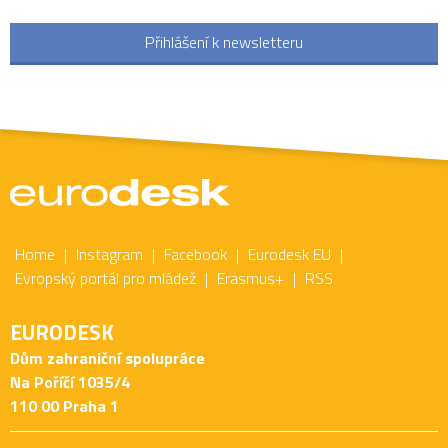
Přihlášení k newsletteru
Home
Instagram
Facebook
Eurodesk EU
Evropský portál pro mládež
Erasmus+
RSS
EURODESK
Dům zahraniční spolupráce
Na Poříčí 1035/4
110 00 Praha 1