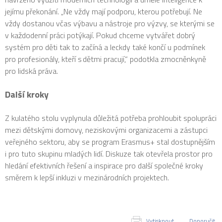
jejímu překonání. „Ne vždy mají podporu, kterou potřebují. Ne
vždy dostanou včas výbavu a nástroje pro výzvy, se kterými se
v každodenní práci potýkají. Pokud chceme vytvářet dobrý
systém pro děti tak to začíná a leckdy také končí u podmínek
pro profesionály, kteří s dětmi pracují,“ podotkla zmocněnkyně
pro lidská práva.
Další kroky
Z kulatého stolu vyplynula důležitá potřeba prohloubit spolupráci
mezi dětskými domovy, neziskovými organizacemi a zástupci
veřejného sektoru, aby se program Erasmus+ stal dostupnějším
i pro tuto skupinu mladých lidí. Diskuze tak otevřela prostor pro
hledání efektivních řešení a inspirace pro další společné kroky
směrem k lepší inkluzi v mezinárodních projektech.
Vytisknout
Doporučit