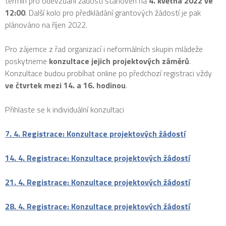
termín pro odevzdání žádosti stanoven na
4. května 2022 ve
12:00
. Další kolo pro předkládání grantových žádostí je pak
plánováno na říjen 2022.
Pro zájemce z řad organizací i neformálních skupin mládeže
poskytneme
konzultace jejich projektových záměrů
.
Konzultace budou probíhat online po předchozí registraci vždy
ve čtvrtek mezi 14. a 16. hodinou
.
Přihlaste se k individuální konzultaci
7. 4. Registrace: Konzultace projektových žádostí
14. 4. Registrace: Konzultace projektových žádostí
21. 4. Registrace: Konzultace projektových žádostí
28. 4. Registrace: Konzultace projektových žádostí