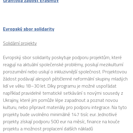
Grantová žádost Erasmu+
Evropský sbor solidarity
Solidární projekty
Evropský sbor solidarity poskytuje podporu projektům, které
reagují na aktuální společenské problémy, posilují mezikulturní
porozumění nebo usilují o inkluzivnější společnost. Projektovou
žádost podávají alespoň pětičlenné neformální skupiny mladých
lidí ve věku 18–30 let. Díky programu je možné uspořádat
například pravidelné tematické setkávání s novými sousedy z
Ukrajiny, které jim pomůže lépe zapadnout a poznat novou
kulturu, nebo připravit materiály pro podporu integrace. Na tyto
projekty bude uvolněno minimálně 147 tisíc eur. Jednotlivé
projekty získají podporu 500 eur na měsíc, finance na kouče
projektu a možnost proplacení dalších nákladů