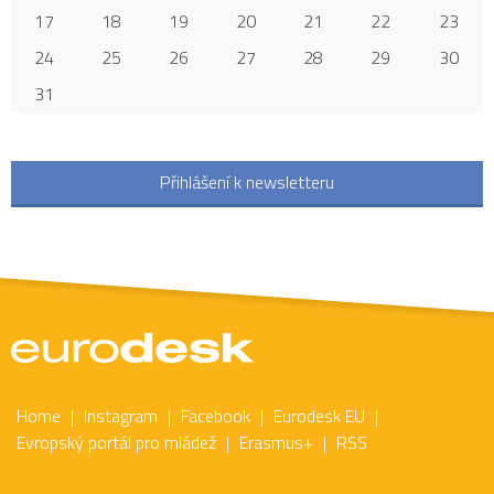
17
18
19
20
21
22
23
24
25
26
27
28
29
30
31
Přihlášení k newsletteru
Home
Instagram
Facebook
Eurodesk EU
Evropský portál pro mládež
Erasmus+
RSS