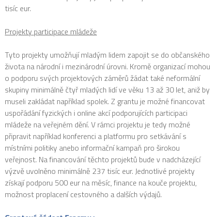
tisíc eur.
Projekty participace mládeže
Tyto projekty umožňují mladým lidem zapojit se do občanského
života na národní i mezinárodní úrovni. Kromě organizací mohou
o podporu svých projektových záměrů žádat také neformální
skupiny minimálně čtyř mladých lidí ve věku 13 až 30 let, aniž by
museli zakládat například spolek. Z grantu je možné financovat
uspořádání fyzických i online akcí podporujících participaci
mládeže na veřejném dění. V rámci projektu je tedy možné
připravit například konferenci a platformu pro setkávání s
místními politiky anebo informační kampaň pro širokou
veřejnost. Na financování těchto projektů bude v nadcházející
výzvě uvolněno minimálně 237 tisíc eur. Jednotlivé projekty
získají podporu 500 eur na měsíc, finance na kouče projektu,
možnost proplacení cestovného a dalších výdajů.