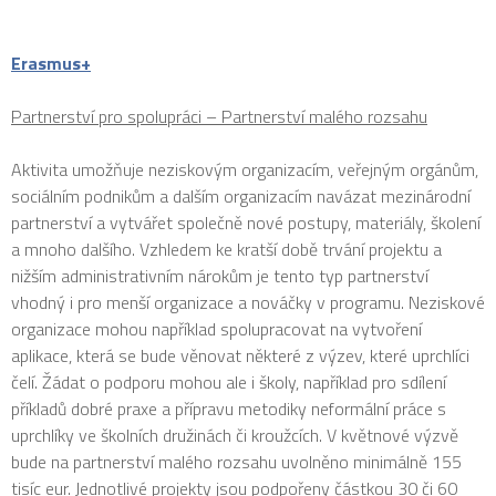
Erasmus+
Partnerství pro spolupráci – Partnerství malého rozsahu
Aktivita umožňuje neziskovým organizacím, veřejným orgánům,
sociálním podnikům a dalším organizacím navázat mezinárodní
partnerství a vytvářet společně nové postupy, materiály, školení
a mnoho dalšího. Vzhledem ke kratší době trvání projektu a
nižším administrativním nárokům je tento typ partnerství
vhodný i pro menší organizace a nováčky v programu. Neziskové
organizace mohou například spolupracovat na vytvoření
aplikace, která se bude věnovat některé z výzev, které uprchlíci
čelí. Žádat o podporu mohou ale i školy, například pro sdílení
příkladů dobré praxe a přípravu metodiky neformální práce s
uprchlíky ve školních družinách či kroužcích. V květnové výzvě
bude na partnerství malého rozsahu uvolněno minimálně 155
tisíc eur. Jednotlivé projekty jsou podpořeny částkou 30 či 60