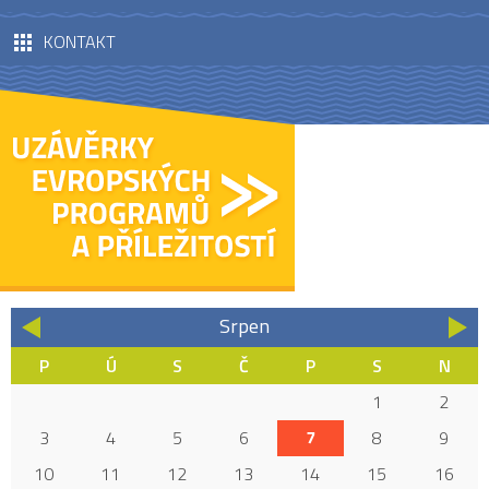
KONTAKT
Srpen
«
»
P
Ú
S
Č
P
S
N
1
2
3
4
5
6
7
8
9
10
11
12
13
14
15
16