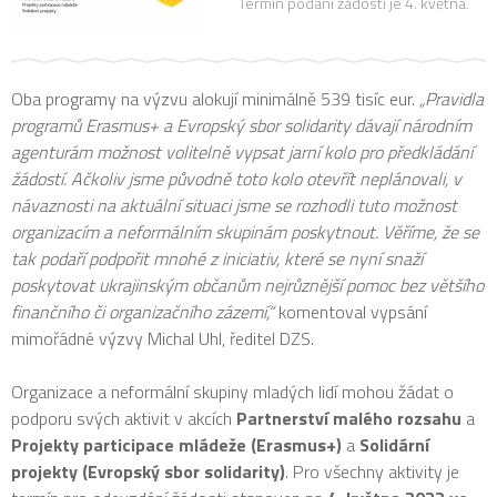
Termín podání žádostí je 4. května.
Oba programy na výzvu alokují minimálně 539 tisíc eur.
„Pravidla
programů Erasmus+ a Evropský sbor solidarity dávají národním
agenturám možnost volitelně vypsat jarní kolo pro předkládání
žádostí. Ačkoliv jsme původně toto kolo otevřít neplánovali, v
návaznosti na aktuální situaci jsme se rozhodli tuto možnost
organizacím a neformálním skupinám poskytnout. Věříme, že se
tak podaří podpořit mnohé z iniciativ, které se nyní snaží
poskytovat ukrajinským občanům nejrůznější pomoc bez většího
finančního či organizačního zázemí,“
komentoval vypsání
mimořádné výzvy Michal Uhl, ředitel DZS.
Organizace a neformální skupiny mladých lidí mohou žádat o
podporu svých aktivit v akcích
Partnerství malého rozsahu
a
Projekty participace mládeže (Erasmus+)
a
Solidární
projekty (Evropský sbor solidarity)
. Pro všechny aktivity je