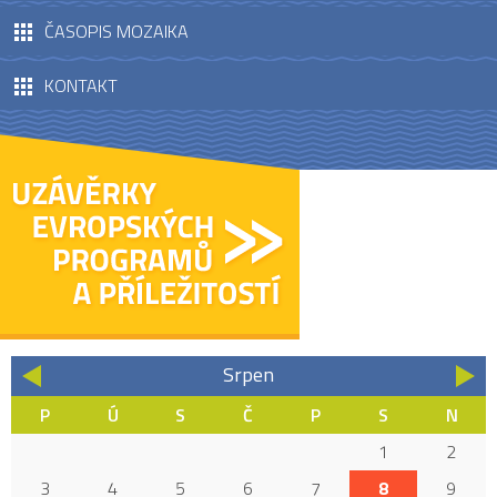
ČASOPIS MOZAIKA
KONTAKT
Srpen
«
»
P
Ú
S
Č
P
S
N
1
2
3
4
5
6
7
8
9