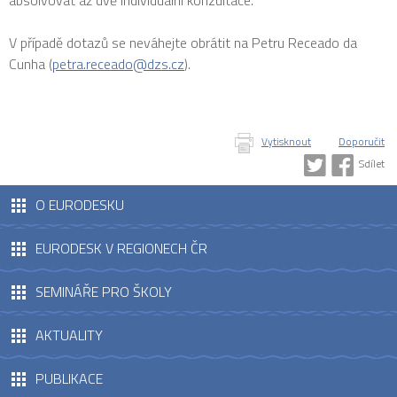
absolvovat až dvě individuální konzultace.
V případě dotazů se neváhejte obrátit na Petru Receado da
Cunha (
petra.receado@dzs.cz
).
Vytisknout
Doporučit
Sdílet
O EURODESKU
EURODESK V REGIONECH ČR
SEMINÁŘE PRO ŠKOLY
AKTUALITY
PUBLIKACE