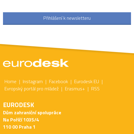
Přihlášení k newsletteru
Home
Instagram
Facebook
Eurodesk EU
Evropský portál pro mládež
Erasmus+
RSS
EURODESK
Dům zahraniční spolupráce
Na Poříčí 1035/4
110 00 Praha 1