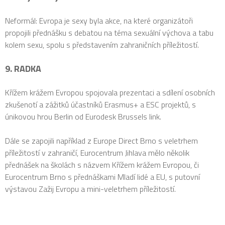
Neformál: Evropa je sexy byla akce, na které organizátoři
propojili přednášku s debatou na téma sexuální výchova a tabu
kolem sexu, spolu s představením zahraničních příležitostí.
9. RADKA
Křížem krážem Evropou spojovala prezentaci a sdílení osobních
zkušenotí a zážitků účastníků Erasmus+ a ESC projektů, s
únikovou hrou Berlin od Eurodesk Brussels link.
Dále se zapojili například z Europe Direct Brno s veletrhem
příležitostí v zahraničí, Eurocentrum Jihlava mělo několik
přednášek na školách s názvem Křížem krážem Evropou, či
Eurocentrum Brno s přednáškami Mladí lidé a EU, s putovní
výstavou Zažij Evropu a mini-veletrhem příležitostí.