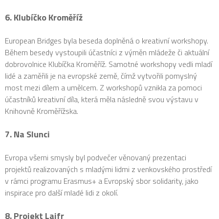
6. Klubíčko Kroměříž
European Bridges byla beseda doplněná o kreativní workshopy.
Během besedy vystoupili účastníci z výměn mládeže či aktuální
dobrovolnice Klubíčka Kroměříž. Samotné workshopy vedli mladí
lidé a zaměřili je na evropské země, čímž vytvořili pomyslný
most mezi dílem a umělcem. Z workshopů vznikla za pomoci
účastníků kreativní díla, která měla následně svou výstavu v
Knihovně Kroměřížska.
7. Na Slunci
Evropa všemi smysly byl podvečer věnovaný prezentaci
projektů realizovaných s mladými lidmi z venkovského prostředí
v rámci programu Erasmus+ a Evropský sbor solidarity, jako
inspirace pro další mladé lidi z okolí.
8. Projekt Lajfr