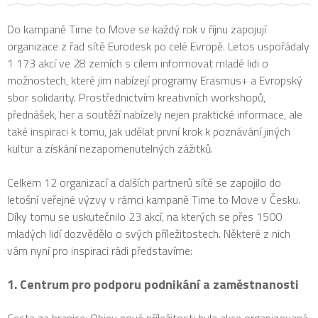
Do kampaně Time to Move se každý rok v říjnu zapojují
organizace z řad sítě Eurodesk po celé Evropě. Letos uspořádaly
1 173 akcí ve 28 zemích s cílem informovat mladé lidi o
možnostech, které jim nabízejí programy Erasmus+ a Evropský
sbor solidarity. Prostřednictvím kreativních workshopů,
přednášek, her a soutěží nabízely nejen praktické informace, ale
také inspiraci k tomu, jak udělat první krok k poznávání jiných
kultur a získání nezapomenutelných zážitků.
Celkem 12 organizací a dalších partnerů sítě se zapojilo do
letošní veřejné výzvy v rámci kampaně Time to Move v Česku.
Díky tomu se uskutečnilo 23 akcí, na kterých se přes 1500
mladých lidí dozvědělo o svých příležitostech. Některé z nich
vám nyní pro inspiraci rádi představíme:
1. Centrum pro podporu podnikání a zaměstnanosti