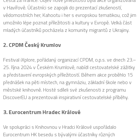
Cesta za hranice: Objev nové příležitosti byla akce organizovaná
v Havířově. Účastníci se zapojili do prezentací zkušeností,
vědomostních her, Kahootu i her s evropskou tematikou, což jim
umožnilo lépe poznat příležitosti a kultury v Evropě. Velká část
mladých účastníků pocházela z komunity migrantů z Ukrajiny.
2. CPDM Český Krumlov
Festival iXplore, pořádaný organizací CPDM, o.p.s. ve dnech 23.–
25. října 2024 v Českém Krumlově, nabídl cestovatelské zážitky
a představení evropských příležitostí. Během akce proběhlo 15
přednášek na pěti místech, na gymnáziu, základní škole nebo v
městské knihovně. Hosté sdíleli své zkušenosti z programu
DiscoverEU a prezentovali inspirativní cestovatelské příběhy.
3. Eurocentrum Hradec Králové
Ve spolupráci s Knihovnou v Hradci Králové uspořádalo
Eurocentrum HK besedu s bývalými účastníky různých