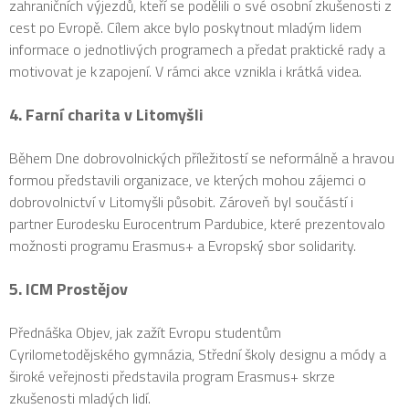
zahraničních výjezdů, kteří se podělili o své osobní zkušenosti z
cest po Evropě. Cílem akce bylo poskytnout mladým lidem
informace o jednotlivých programech a předat praktické rady a
motivovat je k zapojení. V rámci akce vznikla i krátká videa.
4. Farní charita v Litomyšli
Během Dne dobrovolnických příležitostí se neformálně a hravou
formou představili organizace, ve kterých mohou zájemci o
dobrovolnictví v Litomyšli působit. Zároveň byl součástí i
partner Eurodesku Eurocentrum Pardubice, které prezentovalo
možnosti programu Erasmus+ a Evropský sbor solidarity.
5. ICM Prostějov
Přednáška Objev, jak zažít Evropu studentům
Cyrilometodějského gymnázia, Střední školy designu a módy a
široké veřejnosti představila program Erasmus+ skrze
zkušenosti mladých lidí.