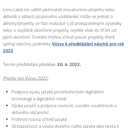
Cenu Label lze udělit jakémukoli inovativnímu projektu nebo
aktivitě z oblasti jazykového vzdělávání, může se jednat o
aktivity/projekty ve fázi realizace s již prokazatelnými výsledky
nebo o úspěšně ukončené projekty, nejdéle však do tří let od
jejich ukončení. Ocenění mohou získat pouze projekty, které
splňují všechny podmínky
Výzvy k předkládání návrhů pro rok
2022
.
Termín předkládání přihlášek:
30. 4. 2022.
Priority pro Výzvu 2022:
Podpora výuky jazyků prostřednictvím digitálních
technologií a digitálních médií
Výuka jazyků a podpora rovnosti, sociální soudržnosti a
aktivního občanství
Profesní rozvoj učitelů jazyků
Vícejazyčnost a výuka druhého cizího jazyka jako cesta k