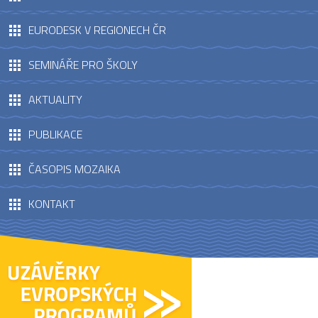
EURODESK V REGIONECH ČR
SEMINÁŘE PRO ŠKOLY
AKTUALITY
PUBLIKACE
ČASOPIS MOZAIKA
KONTAKT