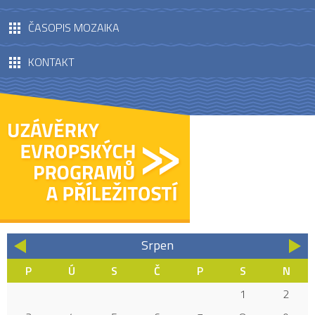
ČASOPIS MOZAIKA
KONTAKT
Srpen
«
»
P
Ú
S
Č
P
S
N
1
2