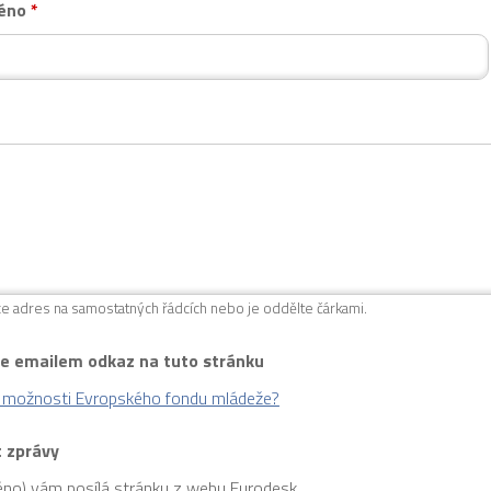
méno
*
ce adres na samostatných řádcích nebo je oddělte čárkami.
te emailem odkaz na tuto stránku
u možnosti Evropského fondu mládeže?
 zprávy
éno) vám posílá stránku z webu Eurodesk