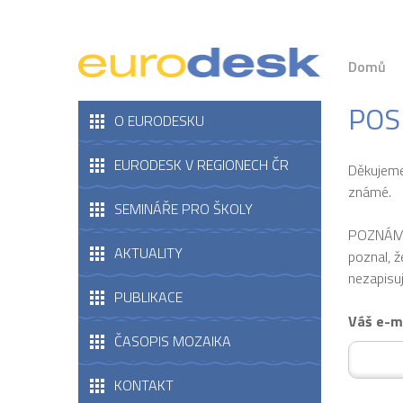
Domů
POS
O EURODESKU
EURODESK V REGIONECH ČR
Děkujeme
známé.
SEMINÁŘE PRO ŠKOLY
POZNÁMKA
AKTUALITY
poznal, 
nezapisuj
PUBLIKACE
Váš e-m
ČASOPIS MOZAIKA
KONTAKT