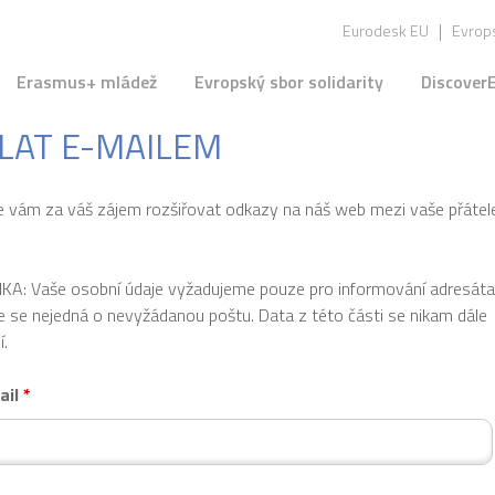
Jump to navigation
Eurodesk EU
Evrops
Erasmus+ mládež
Evropský sbor solidarity
Discover
LAT E-MAILEM
 vám za váš zájem rozšiřovat odkazy na náš web mezi vaše přátel
: Vaše osobní údaje vyžadujeme pouze pro informování adresáta
že se nejedná o nevyžádanou poštu. Data z této části se nikam dále
í.
ail
*