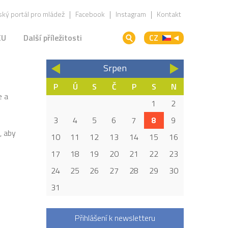
ký portál pro mládež
Facebook
Instagram
Kontakt
EU
Další příležitosti
CZ
Srpen
«
»
P
Ú
S
Č
P
S
N
e a
1
2
3
4
5
6
7
8
9
, aby
10
11
12
13
14
15
16
17
18
19
20
21
22
23
24
25
26
27
28
29
30
31
Přihlášení k newsletteru