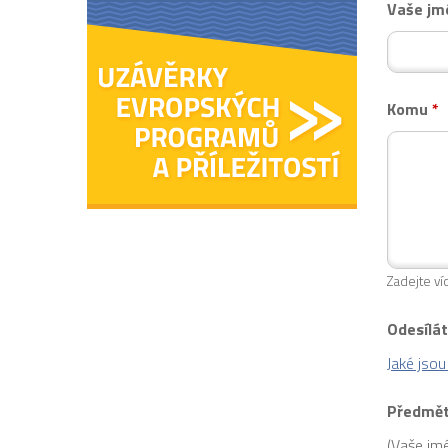
Vaše j
Komu
*
Zadejte ví
Odesílá
Jaké jso
Předmět
(Vaše jm