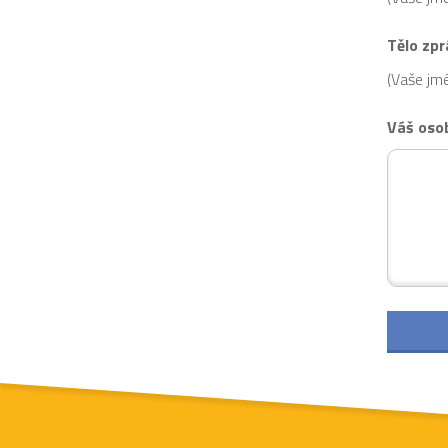
Tělo zpr
(Vaše jmé
Váš oso